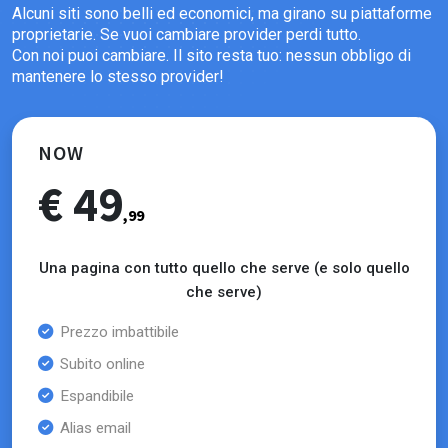
Alcuni siti sono belli ed economici, ma girano su piattaforme
proprietarie. Se vuoi cambiare provider perdi tutto.
Con noi puoi cambiare. Il sito resta tuo: nessun obbligo di
mantenere lo stesso provider!
NOW
€ 49
,99
Una pagina con tutto quello che serve (e solo quello
che serve)
Prezzo imbattibile
Subito online
Espandibile
Alias email